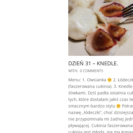
DZIEŃ 31 – KNEDLE.
2022-
WITH:
0 COMMENTS
10-
Menu: 1. Owsianka
2. Łódeczk
19
(faszerowana cukinia). 3. Knedle
śliwkami. Dziś padła ostatnia cuk
tych, które dostałam jakiś czas 
smacznym bardzo stylu
Potra
nazwę „łódeczki”, choć dzisiejsz
nie przypominała mi żadnej jedn
pływającej. Cukinia faszerowana.
cukinia jest młoda, nie ma konie