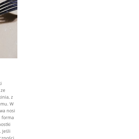
i
 ze
inia, z
temu. W
wa nosi
a forma
ostki
 Jeśli
czności