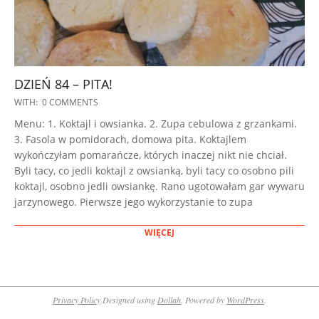
DZIEŃ 84 – PITA!
2023-
WITH:
0 COMMENTS
01-
Menu: 1. Koktajl i owsianka. 2. Zupa cebulowa z grzankami.
25
3. Fasola w pomidorach, domowa pita. Koktajlem
wykończyłam pomarańcze, których inaczej nikt nie chciał.
Byli tacy, co jedli koktajl z owsianką, byli tacy co osobno pili
koktajl, osobno jedli owsiankę. Rano ugotowałam gar wywaru
jarzynowego. Pierwsze jego wykorzystanie to zupa
WIĘCEJ
Privacy Policy
Designed using
Dollah
. Powered by
WordPress
.