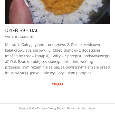
DZIEŃ 39 – DAL.
2022-
WITH:
0 COMMENTS
11-
Menu: 1. Gofry jaglano – orkiszowe. 2. Dal soczewicowo –
02
kalafiorowy, ryż, surówki. 3. Chleb domowy z dodatkami
(można by rzec – kanapki). Gofry – z przepisu podstawowego
;0) Dal. Rzadko robię coś słonego dokładnie według
przepisu. Tym razem nie żałuję, że powstrzymałam się przed
improwizacją. Jedynie nie wykorzystałam pomysłu
WIĘCEJ
Privacy Policy
Designed using
Dollah
. Powered by
WordPress
.