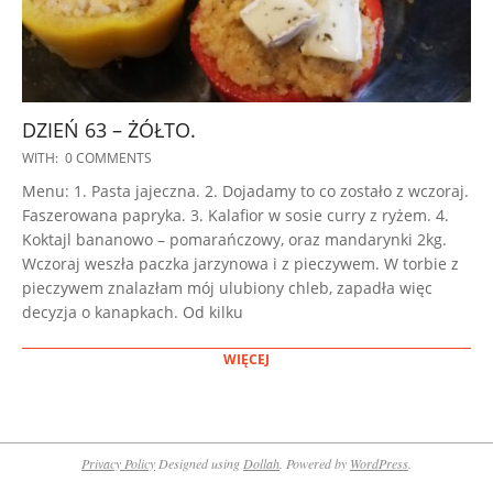
DZIEŃ 63 – ŻÓŁTO.
2022-
WITH:
0 COMMENTS
12-
Menu: 1. Pasta jajeczna. 2. Dojadamy to co zostało z wczoraj.
16
Faszerowana papryka. 3. Kalafior w sosie curry z ryżem. 4.
Koktajl bananowo – pomarańczowy, oraz mandarynki 2kg.
Wczoraj weszła paczka jarzynowa i z pieczywem. W torbie z
pieczywem znalazłam mój ulubiony chleb, zapadła więc
decyzja o kanapkach. Od kilku
WIĘCEJ
Privacy Policy
Designed using
Dollah
. Powered by
WordPress
.