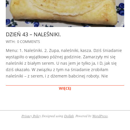
DZIEŃ 43 – NALEŚNIKI.
2022-
WITH:
0 COMMENTS
11-
Menu: 1. Naleśniki. 2. Zupa, naleśniki, kasza. Dziś śniadanie
10
wystąpiło o wyjątkowo późnej godzinie. Zamarzyły mi się
naleśniki z białym serem. U nas jem je tylko ja, I D, jak się
dziś okazało. W związku z tym na śniadanie zrobiłam
naleśniki – z serem, i z dżemem babcinej roboty. Nie
WIĘCEJ
Privacy Policy
Designed using
Dollah
. Powered by
WordPress
.