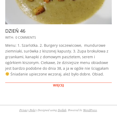
DZIEŃ 46
2022-
WITH:
0 COMMENTS
11-
Menu: 1. Szarlotka. 2. Burgery soczewicowe, mundurowe
17
ziemniaki, surówka z kiszonej kapusty. 3. Zupa brokułowa z
grzankami, kanapki z domowym pasztetem, serem i
ogórkiem kiszonym. Ciekawe, że dzisiejsze menu obiadowe
jest bardzo podobne do dnia 38, a ja w ogóle nie ściągałam
Śniadanie upieczone wczoraj, ależ było dobre. Obiad.
WIĘCEJ
Privacy Policy
Designed using
Dollah
. Powered by
WordPress
.