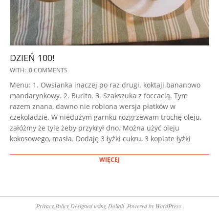
DZIEŃ 100!
2023-
WITH:
0 COMMENTS
02-
Menu: 1. Owsianka inaczej po raz drugi. koktajl bananowo
21
mandarynkowy. 2. Burito. 3. Szakszuka z foccacią. Tym
razem znana, dawno nie robiona wersja płatków w
czekoladzie. W niedużym garnku rozgrzewam trochę oleju,
załóżmy że tyle żeby przykrył dno. Można użyć oleju
kokosowego, masła. Dodaję 3 łyżki cukru, 3 kopiate łyżki
WIĘCEJ
Privacy Policy
Designed using
Dollah
. Powered by
WordPress
.