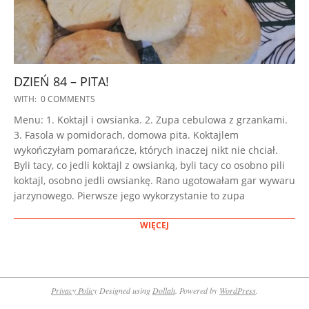
DZIEŃ 84 – PITA!
2023-
WITH:
0 COMMENTS
01-
Menu: 1. Koktajl i owsianka. 2. Zupa cebulowa z grzankami.
25
3. Fasola w pomidorach, domowa pita. Koktajlem
wykończyłam pomarańcze, których inaczej nikt nie chciał.
Byli tacy, co jedli koktajl z owsianką, byli tacy co osobno pili
koktajl, osobno jedli owsiankę. Rano ugotowałam gar wywaru
jarzynowego. Pierwsze jego wykorzystanie to zupa
WIĘCEJ
Privacy Policy
Designed using
Dollah
. Powered by
WordPress
.