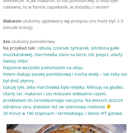
MAKARON. A jak makaron, to sos pomidorowy, a żeby było
ciekawiej, to w formie zapiekanki, w dodatku z serem!
Makaron
ulubiony ugotowany wg przepisu (no może być 2-3
minutki krócej).
Sos
ulubiony pomidorowy.
Na przykład taki:
cebula, czosnek, tymianek, odrobina gałki
muszkatołowej, marchewka stara na tarce, sól, pieprz, utarty
świeży imbir.
Najpierw wszystko podsmażam na oleju.
Potem dodaję pasatę pomidorową i trochę wody – tak żeby sos
był dość płynny.
Gotuję tyle, żeby marchewka była miękka. Miksuję na gładko.
Utarty ser, makaron i sos mieszam dokładnie razem,
przekładam do żaroodpornego naczynia. Na wierzch jeszcze
odrobina sera, dodałam też ser pleśniowy niebieski
20 minut w 180 stopniach i termoobiegu, i danie HIT gotowe.