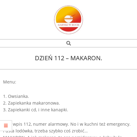
Skip
to
content
Garnki
Search
Navigation
w
Menu
DZIEŃ 112 – MAKARON.
ruch
Menu:
1. Owsianka.
2. Zapiekanka makaronowa.
3. Zapiekanki cd, i inne kanapki.
Dziś wpis 112, numer alarmowy. No i w kuchni też emergency.
Pusta lodówka, trzeba szybko coś zrobić…