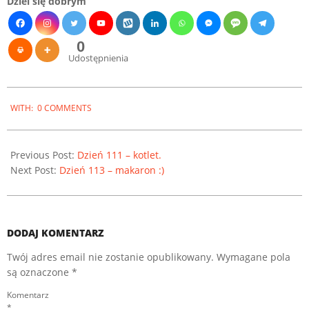
Dziel się dobrym
0
Udostępnienia
2023-
WITH:
0 COMMENTS
03-
28
Previous Post:
Dzień 111 – kotlet.
Next Post:
Dzień 113 – makaron :)
DODAJ KOMENTARZ
Twój adres email nie zostanie opublikowany.
Wymagane pola
są oznaczone
*
Komentarz
*