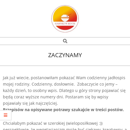
Skip
to
content
Garnki
Search
Navigation
w
Menu
ZACZYNAMY
ruch
Jak już wiecie, postanowiłam pokazać Wam codzienny jadłospis
mojej rodziny. Codzienny, dosłownie. Zobaczycie co jemy –
każdy dzień, to osobny wpis. Dlatego u góry strony pojawiać się
będą coraz wyższe numery dni. Postaram się by wpisy
pojawiały się jak najczęściej.
Przepisów na opisywane potrawy szukajcie w treści postów.
Chciałabym pokazać w szerokiej (wieloposiłkowej :))
perspektywie, że wegetarianizm może być ciekawy, kreatywny, a