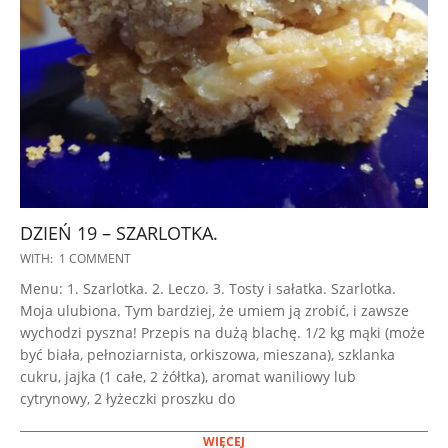
DZIEŃ 19 – SZARLOTKA.
2022-
WITH:
1 COMMENT
09-
Menu: 1. Szarlotka. 2. Leczo. 3. Tosty i sałatka. Szarlotka.
29
Moja ulubiona. Tym bardziej, że umiem ją zrobić, i zawsze
wychodzi pyszna! Przepis na dużą blachę. 1/2 kg mąki (może
być biała, pełnoziarnista, orkiszowa, mieszana), szklanka
cukru, jajka (1 całe, 2 żółtka), aromat waniliowy lub
cytrynowy, 2 łyżeczki proszku do
WIĘCEJ