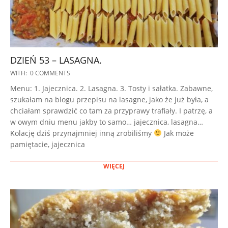
DZIEŃ 53 – LASAGNA.
2022-
WITH:
0 COMMENTS
11-
Menu: 1. Jajecznica. 2. Lasagna. 3. Tosty i sałatka. Zabawne,
29
szukałam na blogu przepisu na lasagne, jako że już była, a
chciałam sprawdzić co tam za przyprawy trafiały. I patrzę, a
w owym dniu menu jakby to samo… jajecznica, lasagna…
Kolację dziś przynajmniej inną zrobiliśmy
Jak może
pamiętacie, jajecznica
WIĘCEJ