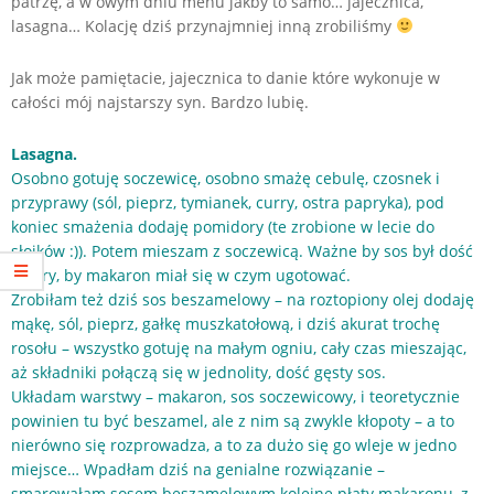
patrzę, a w owym dniu menu jakby to samo… jajecznica,
lasagna… Kolację dziś przynajmniej inną zrobiliśmy
Jak może pamiętacie, jajecznica to danie które wykonuje w
całości mój najstarszy syn. Bardzo lubię.
Lasagna.
Osobno gotuję soczewicę, osobno smażę cebulę, czosnek i
przyprawy (sól, pieprz, tymianek, curry, ostra papryka), pod
koniec smażenia dodaję pomidory (te zrobione w lecie do
słoików :)). Potem mieszam z soczewicą. Ważne by sos był dość
mokry, by makaron miał się w czym ugotować.
Zrobiłam też dziś sos beszamelowy – na roztopiony olej dodaję
mąkę, sól, pieprz, gałkę muszkatołową, i dziś akurat trochę
rosołu – wszystko gotuję na małym ogniu, cały czas mieszając,
aż składniki połączą się w jednolity, dość gęsty sos.
Układam warstwy – makaron, sos soczewicowy, i teoretycznie
powinien tu być beszamel, ale z nim są zwykle kłopoty – a to
nierówno się rozprowadza, a to za dużo się go wleje w jedno
miejsce… Wpadłam dziś na genialne rozwiązanie –
smarowałam sosem beszamelowym kolejne płaty makaronu, z