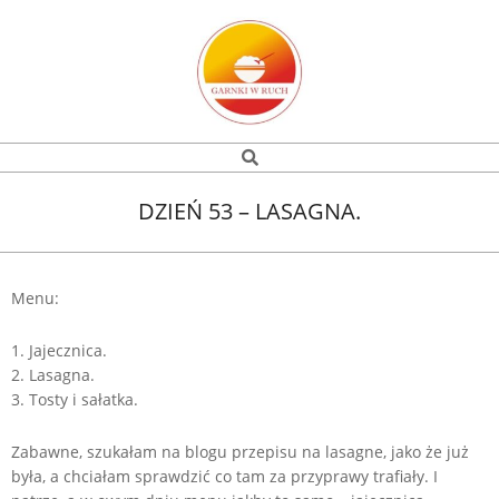
Skip
to
content
Garnki
Search
Navigation
w
Menu
DZIEŃ 53 – LASAGNA.
ruch
Menu:
1. Jajecznica.
2. Lasagna.
3. Tosty i sałatka.
Zabawne, szukałam na blogu przepisu na lasagne, jako że już
była, a chciałam sprawdzić co tam za przyprawy trafiały. I