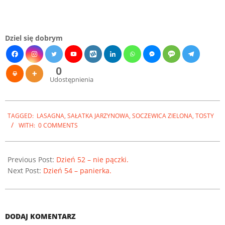
Dziel się dobrym
0
Udostępnienia
2022-
TAGGED:
LASAGNA
,
SAŁATKA JARZYNOWA
,
SOCZEWICA ZIELONA
,
TOSTY
11-
WITH:
0 COMMENTS
29
Previous Post:
Dzień 52 – nie pączki.
Next Post:
Dzień 54 – panierka.
DODAJ KOMENTARZ