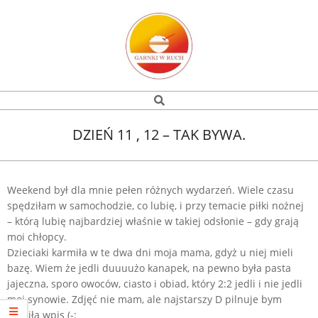
Skip
to
content
Garnki
Search
Navigation
w
Menu
DZIEŃ 11 , 12 – TAK BYWA.
ruch
Weekend był dla mnie pełen różnych wydarzeń. Wiele czasu
spędziłam w samochodzie, co lubię, i przy temacie piłki nożnej
– którą lubię najbardziej właśnie w takiej odsłonie – gdy grają
moi chłopcy.
Dzieciaki karmiła w te dwa dni moja mama, gdyż u niej mieli
bazę. Wiem że jedli duuuużo kanapek, na pewno była pasta
jajeczna, sporo owoców, ciasto i obiad, który 2:2 jedli i nie jedli
moi synowie. Zdjęć nie mam, ale najstarszy D pilnuje bym
zrobiła wpis (-: