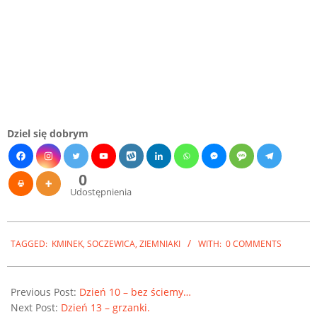
Dziel się dobrym
0
Udostępnienia
2022-
09-
TAGGED:
KMINEK
,
SOCZEWICA
,
ZIEMNIAKI
WITH:
0 COMMENTS
18
Previous Post:
Dzień 10 – bez ściemy…
Next Post:
Dzień 13 – grzanki.