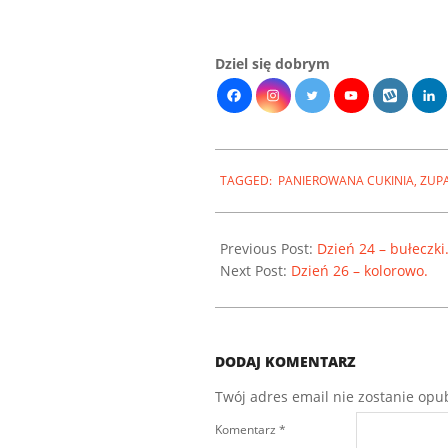
Dziel się dobrym
2022-
10-
TAGGED:
PANIEROWANA CUKINIA
,
ZUP
07
Previous Post:
Dzień 24 – bułeczki
Next Post:
Dzień 26 – kolorowo.
DODAJ KOMENTARZ
Twój adres email nie zostanie opu
Komentarz
*