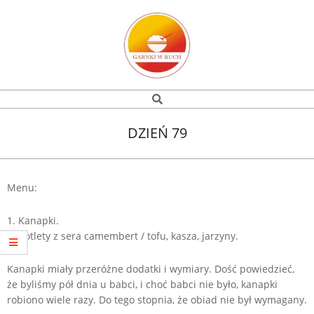
Skip
to
content
Garnki
Search
Navigation
w
Menu
DZIEŃ 79
ruch
Menu:
1. Kanapki.
2. Kotlety z sera camembert / tofu, kasza, jarzyny.
Kanapki miały przeróżne dodatki i wymiary. Dość powiedzieć,
że byliśmy pół dnia u babci, i choć babci nie było, kanapki
robiono wiele razy. Do tego stopnia, że obiad nie był wymagany.