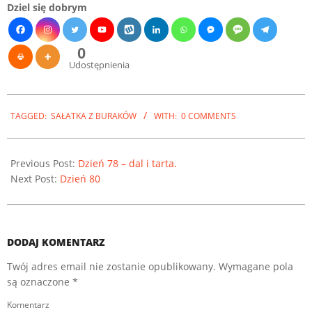
Dziel się dobrym
0
Udostępnienia
2023-
01-
TAGGED:
SAŁATKA Z BURAKÓW
WITH:
0 COMMENTS
20
Previous Post:
Dzień 78 – dal i tarta.
Next Post:
Dzień 80
DODAJ KOMENTARZ
Twój adres email nie zostanie opublikowany.
Wymagane pola
są oznaczone
*
Komentarz