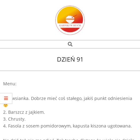
Skip
to
content
Garnki
Search
Navigation
w
Menu
DZIEŃ 91
ruch
Menu:
1. Owsianka. Dobrze mieć coś stałego, jakiś punkt odniesienia
2. Barszcz z jajkiem.
3. Chrusty.
4. Fasola z sosem pomidorowym, kapusta kiszona ugotowana.