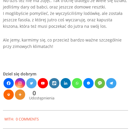
No dziś też nie ma zdjęć. Tak trochę dlatego że wiele się działo,
jedliśmy dary od babci, oraz jeszcze domowe resztki.
I moglibyście pomyśleć, że wyczyściliśmy lodówkę, ale została
jeszcze fasola, z której jutro coś wyczaruję, oraz kapusta
kiszona, która też musi poczekać do jutra na swój los.
Ale jemy, karmimy się, co przecież bardzo ważne szczególnie
przy zimowych klimatach!
Dziel się dobrym
0
Udostępnienia
2023-
WITH:
0 COMMENTS
02-
04