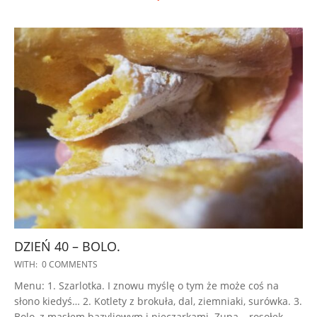
DZIEŃ 40 – BOLO.
2022-
WITH:
0 COMMENTS
11-
Menu: 1. Szarlotka. I znowu myślę o tym że może coś na
03
słono kiedyś… 2. Kotlety z brokuła, dal, ziemniaki, surówka. 3.
Bolo, z masłem bazyliowym i pieczarkami. Zupa – rosołek.