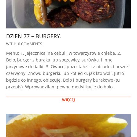
DZIEŃ 77 – BURGERY.
2023-
WITH:
0 COMMENTS
01-
Menu: 1. Jajecznica, na cebuli, w towarzystwie chleba. 2.
17
Bolo, burger z buraka lub soczewicy, surówka, i inne
jarzynowe dodatki. 3. Owoce, pozostałości z obiadu, barszcz
czerwony. Znowu burgerki, lub kotleciki, jak kto woli. Jutro
będzie co innego, obiecuję. Bolo i burgery burakowe (tu
przepis). Wprowadziłam pewne modyfikacje do bolo.
WIĘCEJ