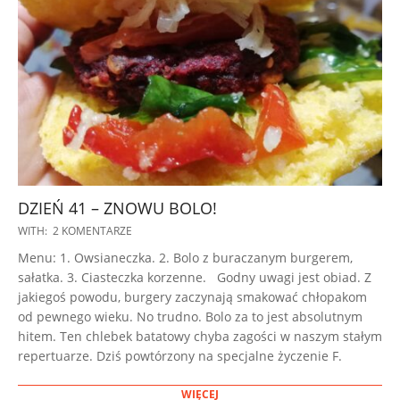
DZIEŃ 41 – ZNOWU BOLO!
2022-
WITH:
2 KOMENTARZE
11-
Menu: 1. Owsianeczka. 2. Bolo z buraczanym burgerem,
08
sałatka. 3. Ciasteczka korzenne. Godny uwagi jest obiad. Z
jakiegoś powodu, burgery zaczynają smakować chłopakom
od pewnego wieku. No trudno. Bolo za to jest absolutnym
hitem. Ten chlebek batatowy chyba zagości w naszym stałym
repertuarze. Dziś powtórzony na specjalne życzenie F.
WIĘCEJ