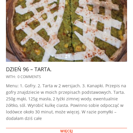
DZIEŃ 96 – TARTA.
2023-
WITH:
0 COMMENTS
02-
Menu: 1. Gofry. 2. Tarta w 2 wersjach. 3. Kanapki. Przepis na
21
gofry znajdziecie w moich przepisach podstawowych. Tarta.
250g mąki, 125g masła, 2 łyżki zimnej wody, ewentualnie
żółtko, sól. Wyrobić kulkę ciasta. Powinno sobie odpocząć w
lodówce około 30 minut, może więcej. W razie pomyłki –
dodałam dziś całe
WIĘCEJ