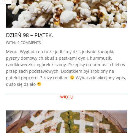
DZIEŃ 98 – PIĄTEK.
2023-
WITH:
0 COMMENTS
02-
Menu: Wygląda na to że jedliśmy dziś jedynie kanapki,
21
pyszny domowy chlebuś z pestkami dynii, hummusik,
rzodkieweczka, ogórek kiszony. Przepisy na humus i chleb w
przepisach podstawowych. Dodatkiem był zrobiony na
patelni popcorn. 3 razy robiłam
Wybaczcie okrojony wpis,
dużo się działo
WIĘCEJ