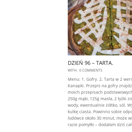
DZIEŃ 96 – TARTA.
2023-
WITH:
0 COMMENTS
02-
Menu: 1. Gofry. 2. Tarta w 2 wers
21
Kanapki. Przepis na gofry znajdz
moich przepisach podstawowych.
250g mąki, 125g masła, 2 łyżki z
wody, ewentualnie żółtko, sól. W
kulkę ciasta. Powinno sobie odp
lodówce około 30 minut, może w
razie pomyłki – dodałam dziś cał