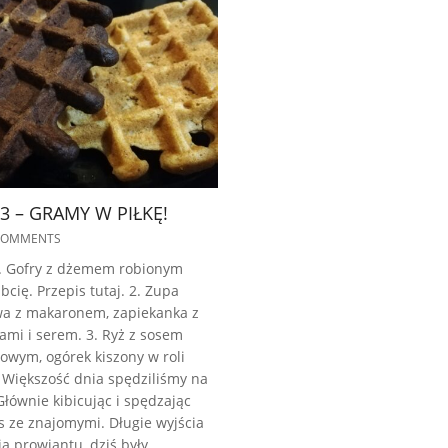
3 – GRAMY W PIŁKĘ!
COMMENTS
. Gofry z dżemem robionym
bcię. Przepis tutaj. 2. Zupa
wa z makaronem, zapiekanka z
ami i serem. 3. Ryż z sosem
owym, ogórek kiszony w roli
 Większość dnia spędziliśmy na
Głównie kibicując i spędzając
s ze znajomymi. Długie wyjścia
ą prowiantu, dziś były