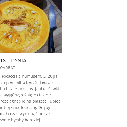
18 – DYNIA.
COMMENT
. Focaccia z humusem. 2. Zupa
z ryżem albo bez. 3. Leczo z
bo bez. * orzechy, jabłka, śliwki;
 wyjąć wyrośnięte ciasto z
 rozciągnąć je na blaszce i upiec
nut pyszną focaccię. Gdyby
miała czas wyrosnąć po raz
ewnie byłaby bardziej