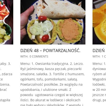
DZIEŃ 48 – POWTARZALNOŚĆ.
DZIEŃ 
2022-
2022-
WITH:
0 COMMENTS
WITH:
1 
11-
09-
aby. 3.
Menu: 1. Owsianka tradycyjna. 2. Leczo.
Menu: 1
18
27
.
Ryż jaśminowy, kasza pęczak, pieczarki
dyniowa 
, zdarza
smażone, sałatka. 3. Tortille z humusem,
ryżem al
ce
ogórkami, tofu, pomidorkami, sałatą.
Wygodnie
dzenia.
Powtarzalność posiłków. Ze względu na
lodówki,
ebrać
upodobania, i ulubione smaki. Z
w 20 mi
powodu ugotowania czegoś w większej
jeszcze 
stąpiła
ilości. Bo akurat w lodówce i okolicach
drugi, p
nie było wyboru składników. Z wygody, i