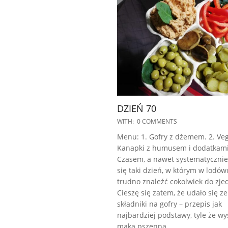
DZIEŃ 70
2023-
WITH:
0 COMMENTS
01-
Menu: 1. Gofry z dżemem. 2. Veg
02
Kanapki z humusem i dodatkami
Czasem, a nawet systematycznie
się taki dzień, w którym w lodów
trudno znaleźć cokolwiek do zje
Cieszę się zatem, że udało się z
składniki na gofry – przepis jak
najbardziej podstawy, tyle że wy
mąka pszenna