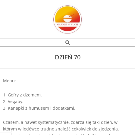
Skip
to
content
Garnki
Search
Navigation
w
Menu
DZIEŃ 70
ruch
Menu:
1. Gofry z dżemem.
2. Vegaby.
3. Kanapki z humusem i dodatkami.
Czasem, a nawet systematycznie, zdarza się taki dzień, w
którym w lodówce trudno znaleźć cokolwiek do zjedzenia.