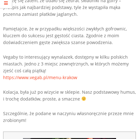
Cieszę się zatem, że udało się zebrać składniki na gofry –
przepis jak najbardziej podstawy, tyle że wystąpiła mąka
pszenna zamiast płatków jaglanych.
Pamiętajcie, że w przypadku większości zwykłych gofrownic,
kluczem do sukcesu jest gęstość ciasta. Zgodnie z moim
doświadczeniem gęste zwiększa szanse powodzenia.
Vegaby to interesujący wynalazek, dostępny w kilku polskich
miastach. Jedno z 3 miejsc zewnętrznych, w których możemy
zjeść coś całą piątką!
https://www.vegab.pl/menu-krakow
Kolacja, była już po wizycie w sklepie. Nasz podstawowy humus,
i trochę dodatków, proste, a smaczne
Szczególnie, że podane w naczyniu własnoręcznie przeze mnie
zrobionym!