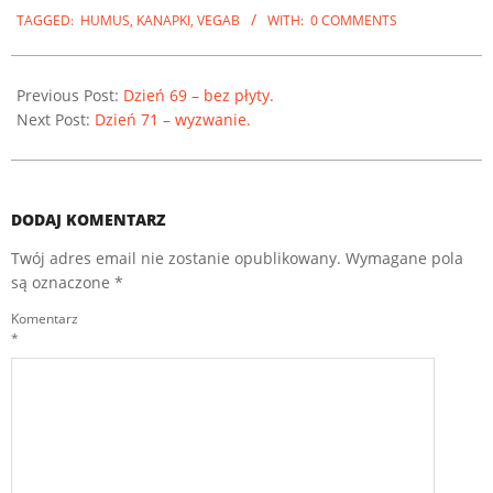
01-
TAGGED:
HUMUS
,
KANAPKI
,
VEGAB
WITH:
0 COMMENTS
02
Previous Post:
Dzień 69 – bez płyty.
Next Post:
Dzień 71 – wyzwanie.
DODAJ KOMENTARZ
Twój adres email nie zostanie opublikowany.
Wymagane pola
są oznaczone
*
Komentarz
*