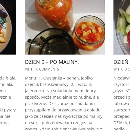
DZIEŃ 9 – PO MALINY.
DZIEŃ 
2022-
2022-
WITH:
0 COMMENTS
WITH:
0 
09-
08-
la biała,
Menu: 1. Owsianka – banan, jabłko,
Niedawn
15
30
mniaki,
dżemik brzoskwiniowy. 2. Leczo. 3.
czystość
nia
Jajecznica. Na śniadania mam dobry
„dyżury”
ysznie
sposób. Może medialnie to nudne, ale
przed i 
praktyczne. Dziś zaraz po śniadaniu
lub dwa
i pytały,
przystąpiłam do przygotowania obiadu,
starszem
na nie
jako że czekała nas wycieczka po maliny
przepada
enna,
na sok, i potrzebowałam czegoś na
DZIAŁA, 
wynos. Zdaję sobie sprawę (wnioskuję z
padło