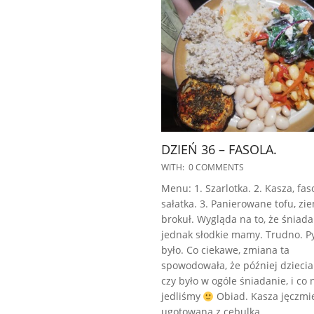
DZIEŃ 36 – FASOLA.
2022-
WITH:
0 COMMENTS
10-
Menu: 1. Szarlotka. 2. Kasza, faso
27
sałatka. 3. Panierowane tofu, zie
brokuł. Wygląda na to, że śniada
jednak słodkie mamy. Trudno. P
było. Co ciekawe, zmiana ta
spowodowała, że później dzieciak
czy było w ogóle śniadanie, i co 
jedliśmy
Obiad. Kasza jęczmi
ugotowana z cebulką.