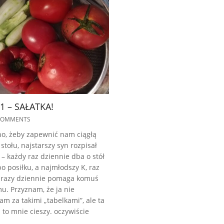
1 – SAŁATKA!
COMMENTS
o, żeby zapewnić nam ciągłą
 stołu, najstarszy syn rozpisał
 – każdy raz dziennie dba o stół
po posiłku, a najmłodszy K, raz
 razy dziennie pomaga komuś
u. Przyznam, że ja nie
m za takimi „tabelkami”, ale ta
i to mnie cieszy. oczywiście