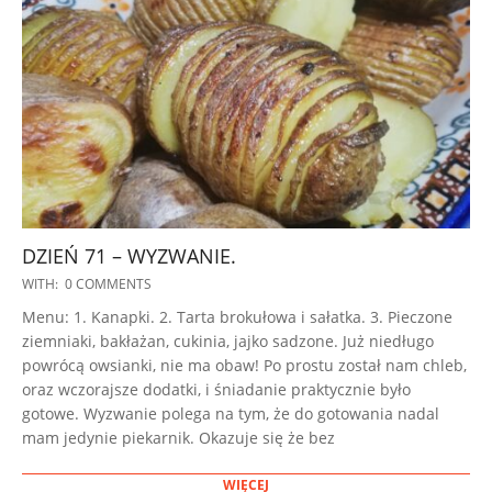
DZIEŃ 71 – WYZWANIE.
2023-
WITH:
0 COMMENTS
01-
Menu: 1. Kanapki. 2. Tarta brokułowa i sałatka. 3. Pieczone
03
ziemniaki, bakłażan, cukinia, jajko sadzone. Już niedługo
powrócą owsianki, nie ma obaw! Po prostu został nam chleb,
oraz wczorajsze dodatki, i śniadanie praktycznie było
gotowe. Wyzwanie polega na tym, że do gotowania nadal
mam jedynie piekarnik. Okazuje się że bez
WIĘCEJ