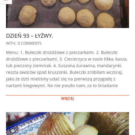
DZIEŃ 93 – ŁYŻWY.
2023-
WITH:
0 COMMENTS
02-
Menu: 1. Bułeczki drożdżowe z pieczarkami. 2. Bułeczki
08
drożdżowe z pieczarkami. 3. Ciecierzyca w sosie tikka, kasza,
lub pieczony ziemniak. 4. Suszona żurawina, mandarynki,
reszta owoców spod kruszonki. Bułeczki zrobiłam wczoraj,
jako że dziś mieliśmy udać się na pierwszą przygodę z
nartami biegowymi. No nie poszło nam, za to śniadanie
WIĘCEJ