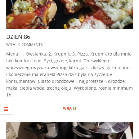
DZIEŃ 86
2023-
WITH:
0 COMMENTS
02-
Menu: 1. Owsianka. 2. Krupnik. 3. Pizza. Krupnik to dla mnie
04
taki komfort food. Syci, grzeje, karmi. Do zwykłego
warzywnego wywaru wsypuję kilka garści kaszy jęczmiennej.
I koniecznie majeranek! Pizza dziś była na życzenie
konsumentów. Ciasto drożdżowe – najprostsze – drożdże,
mąka, ciepła woda, trochę oleju. Wyrobione, rośnie minimum
1h.
WIĘCEJ