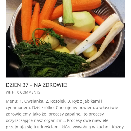
DZIEŃ 37 – NA ZDROWIE!
2022-
WITH:
0 COMMENTS
11-
Menu: 1. Owsianka. 2. Rosołek. 3. Ryż z jabłkami i
01
cynamonem. Dziś krótko. Chorujemy bowiem, a właściwie
zdrowiejemy, jako że procesy zapalne, to procesy
oczyszczające nasz organizm… Procesy owe niewiele
przejmują się trudnościami, które wywołują w kuchni. Każdy