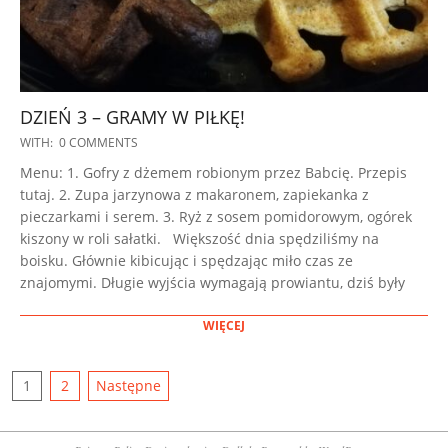
DZIEŃ 3 – GRAMY W PIŁKĘ!
2022-
WITH:
0 COMMENTS
09-
Menu: 1. Gofry z dżemem robionym przez Babcię. Przepis
04
tutaj. 2. Zupa jarzynowa z makaronem, zapiekanka z
pieczarkami i serem. 3. Ryż z sosem pomidorowym, ogórek
kiszony w roli sałatki. Większość dnia spędziliśmy na
boisku. Głównie kibicując i spędzając miło czas ze
znajomymi. Długie wyjścia wymagają prowiantu, dziś były
WIĘCEJ
STRONICOWANIE
1
2
Następne
WPISÓW