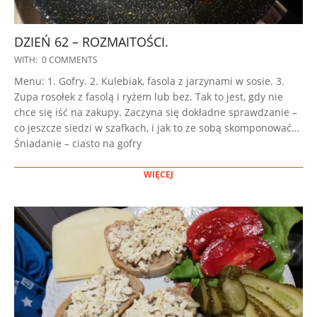
DZIEŃ 62 – ROZMAITOŚCI.
2022-
WITH:
0 COMMENTS
12-
Menu: 1. Gofry. 2. Kulebiak, fasola z jarzynami w sosie. 3.
15
Zupa rosołek z fasolą i ryżem lub bez. Tak to jest, gdy nie
chce się iść na zakupy. Zaczyna się dokładne sprawdzanie –
co jeszcze siedzi w szafkach, i jak to ze sobą skomponować…
Śniadanie – ciasto na gofry
WIĘCEJ