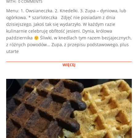
2022-
WITH:
0 COMMENTS
10-
Menu: 1. Owsianeczka. 2. Knedelki. 3. Zupa – dyniowa, lub
27
ogórkowa. * szarloteczka Zdjęć nie posiadam z dnia
dzisiejszego. Jakoś tak się wydarzyło. W każdym razie
kulinarnie celebruję obfitość jesieni. Dynia, królowa
pażdziernika
Śliwki, w knedlach tym razem bezjajecznych,
z różnych powodów… Zupa, z przepisu podstawowego, plus
utarte
WIĘCEJ