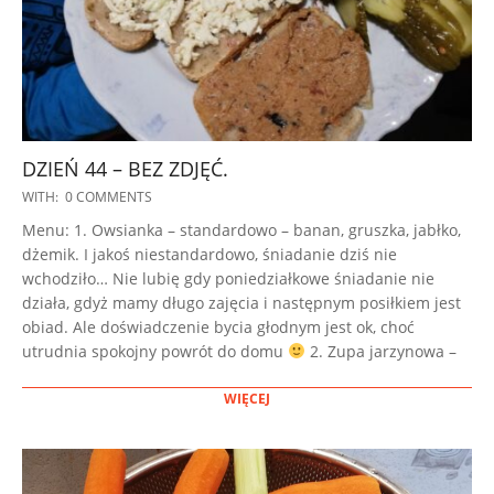
DZIEŃ 44 – BEZ ZDJĘĆ.
2022-
WITH:
0 COMMENTS
11-
Menu: 1. Owsianka – standardowo – banan, gruszka, jabłko,
14
dżemik. I jakoś niestandardowo, śniadanie dziś nie
wchodziło… Nie lubię gdy poniedziałkowe śniadanie nie
działa, gdyż mamy długo zajęcia i następnym posiłkiem jest
obiad. Ale doświadczenie bycia głodnym jest ok, choć
utrudnia spokojny powrót do domu
2. Zupa jarzynowa –
WIĘCEJ