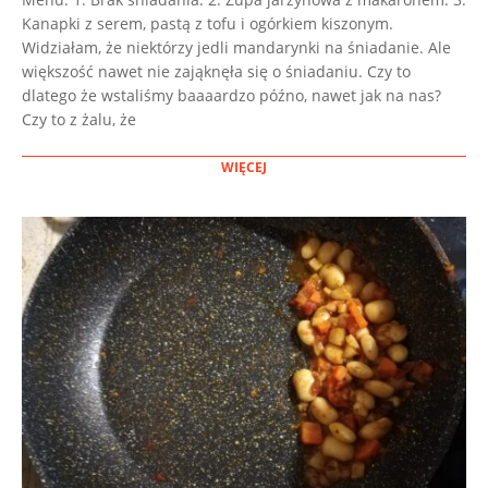
10
Kanapki z serem, pastą z tofu i ogórkiem kiszonym.
Widziałam, że niektórzy jedli mandarynki na śniadanie. Ale
większość nawet nie zająknęła się o śniadaniu. Czy to
dlatego że wstaliśmy baaaardzo późno, nawet jak na nas?
Czy to z żalu, że
WIĘCEJ