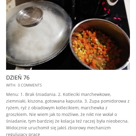
DZIEŃ 76
2023-
WITH:
0 COMMENTS
01-
Menu: 1. Brak śniadania. 2. Kotleciki marchewkowe,
17
ziemniaki, kiszona, gotowana kapusta. 3. Zupa pomidorowa z
ryżem, ryż z obiadowym kotlecikiem, marchewka z
groszkiem. Nie wiem jak to możliwe, że nikt nie wołał o
śniadanie, tym bardziej że kolacja też raczej była nieobecna.
Widocznie uruchomił się jakiś zbiorowy mechanizm
regulujący pracę